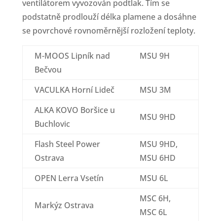
ventilátorem vyvozován podtlak. Tím se
podstatně prodlouží délka plamene a dosáhne
se povrchové rovnoměrnější rozložení teploty.
M-MOOS Lipník nad
MSU 9H
Bečvou
VACULKA Horní Lideč
MSU 3M
ALKA KOVO Boršice u
MSU 9HD
Buchlovic
Flash Steel Power
MSU 9HD,
Ostrava
MSU 6HD
OPEN Lerra Vsetín
MSU 6L
MSC 6H,
Markýz Ostrava
MSC 6L