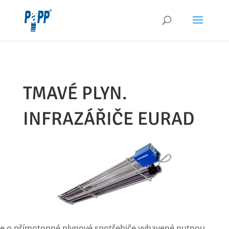
TMAVÉ PLYN.
INFRAZÁŘIČE EURAD
se o přímotopné plynové spotřebiče vybavené nutnou