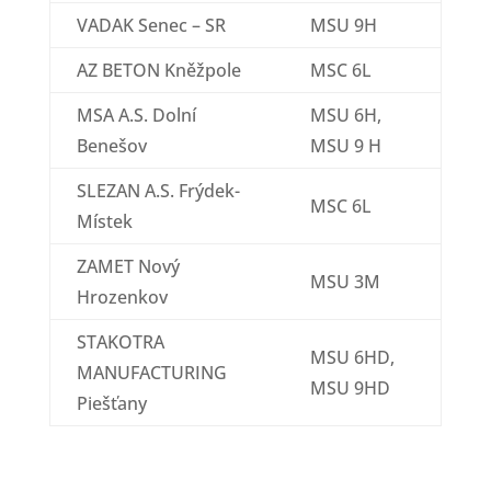
VADAK Senec – SR
MSU 9H
AZ BETON Kněžpole
MSC 6L
MSA A.S. Dolní
MSU 6H,
Benešov
MSU 9 H
SLEZAN A.S. Frýdek-
MSC 6L
Místek
ZAMET Nový
MSU 3M
Hrozenkov
STAKOTRA
MSU 6HD,
MANUFACTURING
MSU 9HD
Piešťany