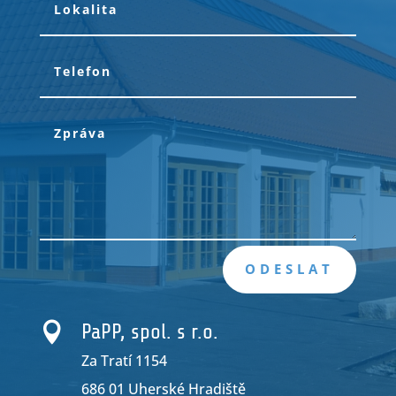
ODESLAT

PaPP, spol. s r.o.
Za Tratí 1154
686 01 Uherské Hradiště