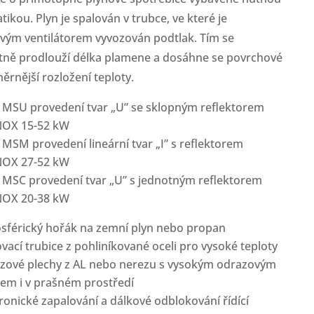
ikou. Plyn je spalován v trubce, ve které je
vým ventilátorem vyvozován podtlak. Tím se
tně prodlouží délka plamene a dosáhne se povrchové
rnější rozložení teploty.
 MSU provedení tvar „U” se sklopným reflektorem
NOX 15-52 kW
MSM provedení lineární tvar „I” s reflektorem
NOX 27-52 kW
 MSC provedení tvar „U” s jednotným reflektorem
NOX 20-38 kW
sférický hořák na zemní plyn nebo propan
vací trubice z pohliníkované oceli pro vysoké teploty
zové plechy z AL nebo nerezu s vysokým odrazovým
tem i v prašném prostředí
ronické zapalování a dálkové odblokování řídící