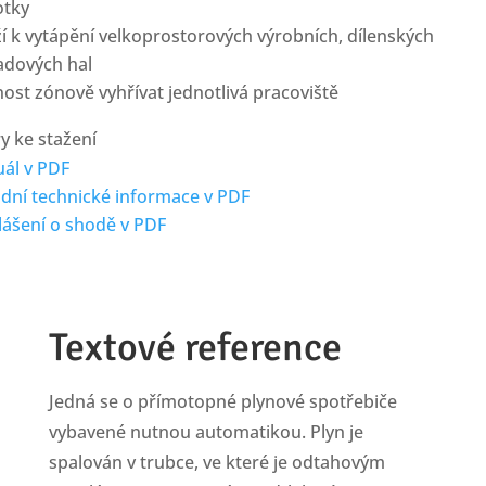
otky
í k vytápění velkoprostorových výrobních, dílenských
adových hal
st zónově vyhřívat jednotlivá pracoviště
y ke stažení
ál v PDF
adní technické informace v PDF
lášení o shodě v PDF
Textové reference
Jedná se o přímotopné plynové spotřebiče
vybavené nutnou automatikou. Plyn je
spalován v trubce, ve které je odtahovým