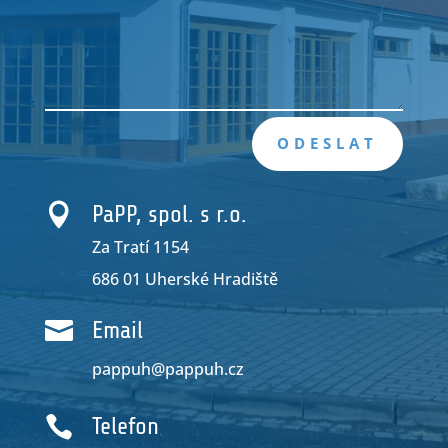
ODESLAT

PaPP, spol. s r.o.
Za Tratí 1154
686 01 Uherské Hradiště

Email
pappuh@pappuh.cz

Telefon