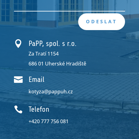
ODESLAT

PaPP, spol. s r.o.
Za Tratí 1154
686 01 Uherské Hradiště

Email
kotyza@pappuh.cz

Telefon
+420 777 756 081