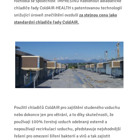
rozhodla se společnost IMPRESIND nabídnout adiabatické
chladiče řady ColdAIR-HEALTH s patentovanou technologií
snižující úroveň znečištění ovzduší
za stejnou cenu jako
standardní chladiče řady ColdAIR.
Použití chladičů ColdAIR pro zajištění studeného vzduchu
nebo dokonce jen pro větrání, a to díky skutečnosti, že
používají 100% čerstvý vzduch odebraný externě a
nepoužívají recirkulaci vzduchu, představuje nejvhodnější
řešení pro omezení šíření bakterií a virů a tak zajistit